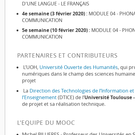
D'UNE LANGUE - LE FRANÇAIS
4e semaine (3 février 2020)
: MODULE 04 - PHONA
COMMUNICATION
5e semaine (10 février 2020)
: MODULE 04 - PHON
COMMUNICATION
PARTENAIRES ET CONTRIBUTEURS
L’UOH,
Université Ouverte des Humanités
, qui p
numériques dans le champ des sciences humaines 
projet
La
Direction des Technologies de l’Information e
l’Enseignement
(DTICE) de l’
Université Toulouse -
de projet et sa réalisation technique.
L'EQUIPE DU MOOC
Michel BILLIERES - Professeur des Universités en 