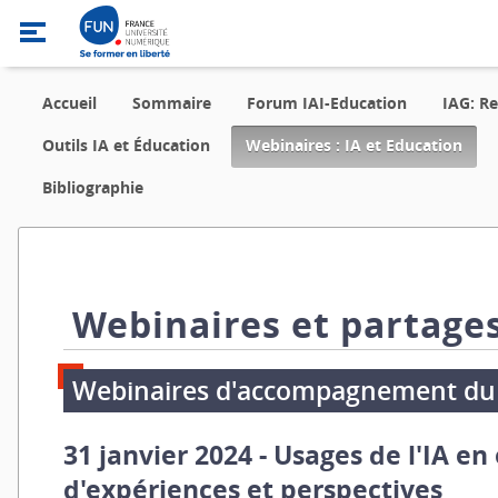
Accueil
Sommaire
Forum IAI-Education
IAG: R
,
Outils IA et Éducation
Webinaires : IA et Education
curr
loca
Bibliographie
Webinaires et partage
Webinaires d'accompagnement du
31 janvier 2024 - Usages de l'IA en
d'expériences et perspectives