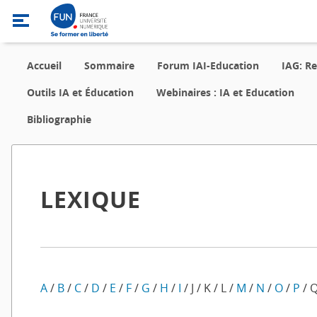
Accueil
Sommaire
Forum IAI-Education
IAG: R
Outils IA et Éducation
Webinaires : IA et Education
Bibliographie
LEXIQUE
A
/
B
/
C
/
D
/
E
/
F
/
G
/
H
/
I
/ J / K / L /
M
/
N
/
O
/
P
/ Q