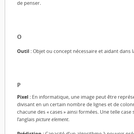
de penser.
O
Outil
: Objet ou concept nécessaire et aidant dans l
P
Pixel
: En informatique, une image peut être repré
divisant en un certain nombre de lignes et de colon
chacune des « cases » ainsi formées. Une telle case s
l’anglais
picture element
.
Prédiction
: Capacité d’un algorithme à pouvoir préd