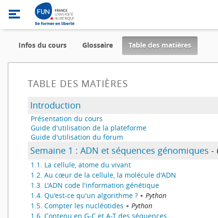
,
Infos du cours
Glossaire
Table des matières
current
locatio
TABLE DES MATIÈRES
Introduction
Présentation du cours
Guide d'utilisation de la plateforme
Guide d'utilisation du forum
Semaine 1 : ADN et séquences génomiques
-
1.1. La cellule, atome du vivant
1.2. Au cœur de la cellule, la molécule d'ADN
1.3. L'ADN code l'information génétique
1.4. Qu'est-ce qu'un algorithme ?
+ Python
1.5. Compter les nucléotides
+ Python
1.6. Contenu en G-C et A-T des séquences