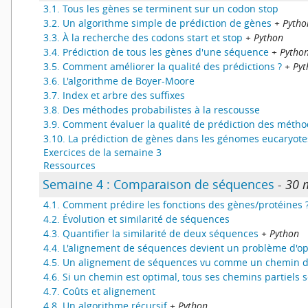
3.1. Tous les gènes se terminent sur un codon stop
3.2. Un algorithme simple de prédiction de gènes
+ Pytho
3.3. À la recherche des codons start et stop
+ Python
3.4. Prédiction de tous les gènes d'une séquence
+ Pytho
3.5. Comment améliorer la qualité des prédictions ?
+ Pyt
3.6. L'algorithme de Boyer-Moore
3.7. Index et arbre des suffixes
3.8. Des méthodes probabilistes à la rescousse
3.9. Comment évaluer la qualité de prédiction des métho
3.10. La prédiction de gènes dans les génomes eucaryote
Exercices de la semaine 3
Ressources
Semaine 4 : Comparaison de séquences
- 30 
4.1. Comment prédire les fonctions des gènes/protéines 
4.2. Évolution et similarité de séquences
4.3. Quantifier la similarité de deux séquences
+ Python
4.4. L'alignement de séquences devient un problème d'op
4.5. Un alignement de séquences vu comme un chemin da
4.6. Si un chemin est optimal, tous ses chemins partiels 
4.7. Coûts et alignement
4.8. Un algorithme récursif
+ Python