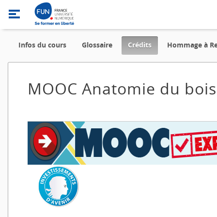
,
Infos du cours
Glossaire
Crédits
Hommage à Ren
current
location
MOOC Anatomie du bois