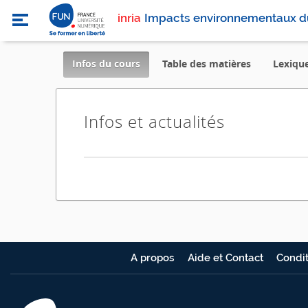
inria
Impacts environnementaux d
,
Infos du cours
Table des matières
Lexiqu
current
location
Infos et actualités
A propos
Aide et Contact
Condit