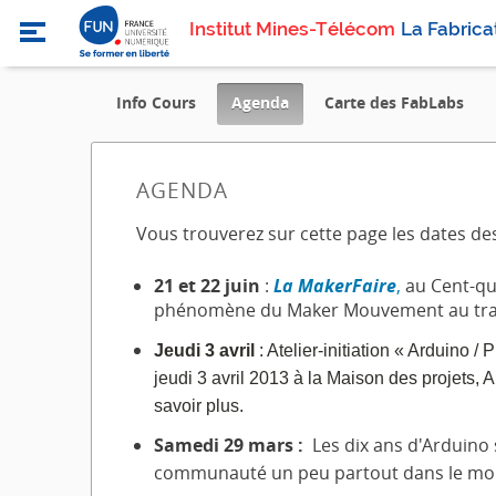
Institut Mines-Télécom
La Fabrica
,
Info Cours
Agenda
Carte des FabLabs
current
location
AGENDA
Vous trouverez sur cette page les dates 
21 et 22 juin
:
La MakerFaire
,
au Cent-qua
phénomène du Maker Mouvement au trave
Jeudi 3 avril
: Atelier-initiation « Arduino /
jeudi 3 avril 2013 à la Maison des projets,
savoir plus.
Samedi 29 mars :
Les dix ans d'Arduino 
communauté un peu partout dans le monde.