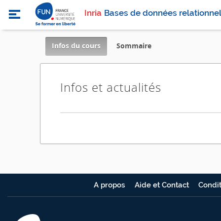
Inria
Bases de données relationnel
,
Infos du cours
Sommaire
current
location
Infos et actualités
A propos
Aide et Contact
Condit