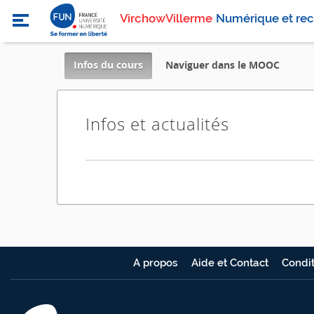
VirchowVillerme
Numérique et rec
,
Infos du cours
Naviguer dans le MOOC
current
location
Infos et actualités
A propos
Aide et Contact
Condit